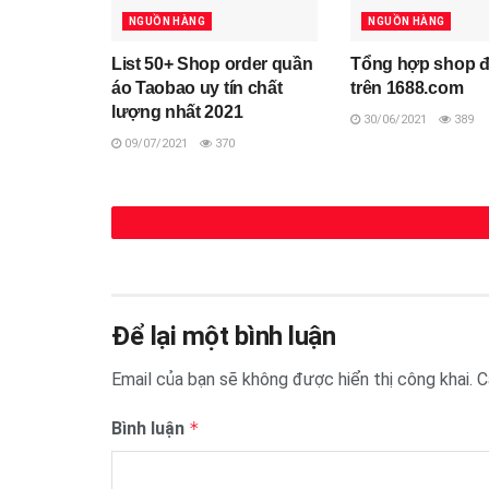
NGUỒN HÀNG
NGUỒN HÀNG
List 50+ Shop order quần
Tổng hợp shop đ
áo Taobao uy tín chất
trên 1688.com
lượng nhất 2021
30/06/2021
389
09/07/2021
370
Để lại một bình luận
Email của bạn sẽ không được hiển thị công khai.
C
Bình luận
*