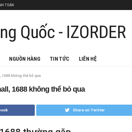
NH TOÁN
NGUỒN HÀNG
TIN TỨC
LIÊN HỆ
, 1688 không thể bỏ qua
all, 1688 không thể bỏ qua
book
Share on Twitter