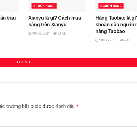
NGUỒN HÀNG
NGUỒN HÀNG
ầu trâu
Xianyu là gì? Cách mua
Hàng Taobao là gì
hàng trên Xianyu
khoăn của người 
hàng Taobao
30/06/2021
24.5k
28/06/2021
213
LOADING...
ác trường bắt buộc được đánh dấu
*