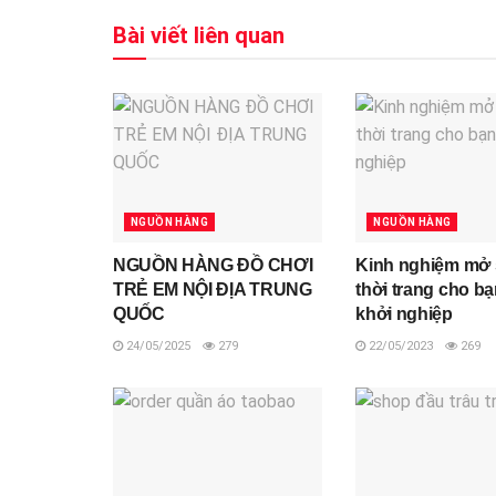
Bài viết liên quan
NGUỒN HÀNG
NGUỒN HÀNG
NGUỒN HÀNG ĐỒ CHƠI
Kinh nghiệm mở
TRẺ EM NỘI ĐỊA TRUNG
thời trang cho bạ
QUỐC
khởi nghiệp
24/05/2025
279
22/05/2023
269