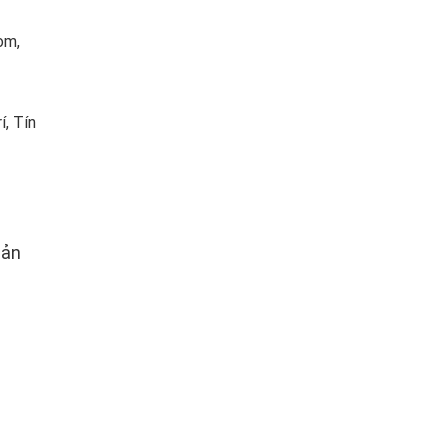
om,
í, Tín
sản