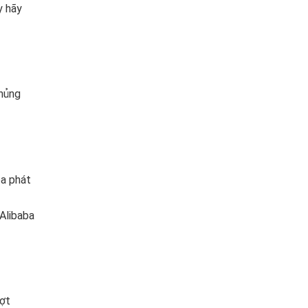
y hãy
khủng
ba phát
Alibaba
đợt