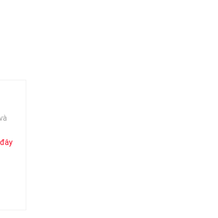
và
đây