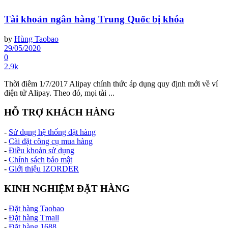
Tài khoản ngân hàng Trung Quốc bị khóa
by
Hùng Taobao
29/05/2020
0
2.9k
Thời điêm 1/7/2017 Alipay chính thức áp dụng quy định mới về ví
điện tử Alipay. Theo đó, mọi tài ...
HỖ TRỢ KHÁCH HÀNG
-
Sử dụng hệ thống đặt hàng
-
Cài đặt công cụ mua hàng
-
Điều khoản sử dụng
-
Chính sách bảo mật
-
Giới thiệu IZORDER
KINH NGHIỆM ĐẶT HÀNG
-
Đặt hàng Taobao
-
Đặt hàng Tmall
-
Đặt hàng 1688