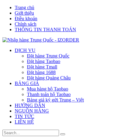
Trang chủ
Giới thiệu
Điều khoản
Chính sách
THÔNG TIN THANH TOÁN
DỊCH VỤ
Đặt hàng Trung Quốc
Đặt hàng Taobao
Đặt hàng Tmall
Đặt hàng 1688
Đặt hàng Quảng Châu
BẢNG GIÁ
Mua hàng hộ Taobao
Thanh toán hộ Taobao
Bảng giá ký gửi Trung – Việt
HƯỚNG DẪN
NGUỒN HÀNG
TIN TỨC
LIÊN HỆ