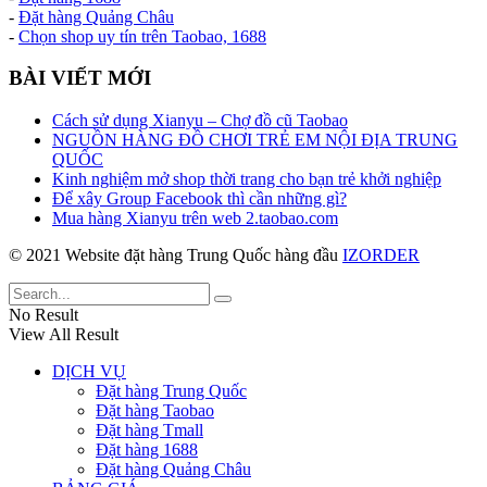
-
Đặt hàng Quảng Châu
-
Chọn shop uy tín trên Taobao, 1688
BÀI VIẾT MỚI
Cách sử dụng Xianyu – Chợ đồ cũ Taobao
NGUỒN HÀNG ĐỒ CHƠI TRẺ EM NỘI ĐỊA TRUNG
QUỐC
Kinh nghiệm mở shop thời trang cho bạn trẻ khởi nghiệp
Để xây Group Facebook thì cần những gì?
Mua hàng Xianyu trên web 2.taobao.com
© 2021 Website đặt hàng Trung Quốc hàng đầu
IZORDER
No Result
View All Result
DỊCH VỤ
Đặt hàng Trung Quốc
Đặt hàng Taobao
Đặt hàng Tmall
Đặt hàng 1688
Đặt hàng Quảng Châu