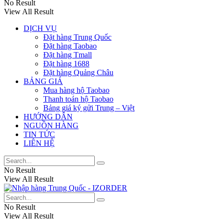
No Result
View All Result
DỊCH VỤ
Đặt hàng Trung Quốc
Đặt hàng Taobao
Đặt hàng Tmall
Đặt hàng 1688
Đặt hàng Quảng Châu
BẢNG GIÁ
Mua hàng hộ Taobao
Thanh toán hộ Taobao
Bảng giá ký gửi Trung – Việt
HƯỚNG DẪN
NGUỒN HÀNG
TIN TỨC
LIÊN HỆ
No Result
View All Result
No Result
View All Result