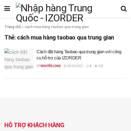
Trang chủ
»
cách mua hàng taobao qua trung gian
Thẻ:
cách mua hàng taobao qua trung gian
Cách đặt hàng Taobao qua trung gian với công
cụ hỗ trợ của IZORDER
BY
NGUYỄN LONG
28/06/2021
0
228
HỖ TRỢ KHÁCH HÀNG