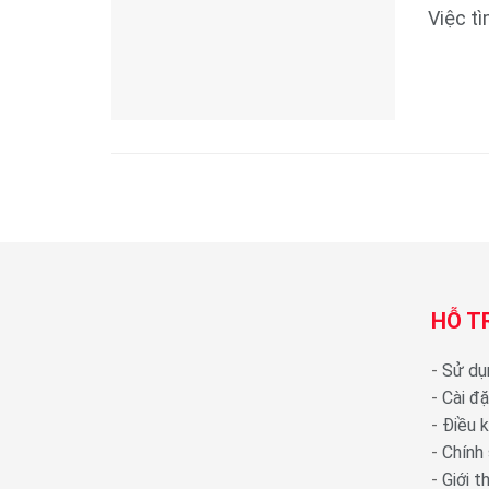
Việc tì
HỖ T
-
Sử dụ
-
Cài đ
-
Điều 
-
Chính
-
Giới 