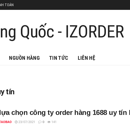
NH TOÁN
NGUỒN HÀNG
TIN TỨC
LIÊN HỆ
y tín
lựa chọn công ty order hàng 1688 uy tín 
TAOBAO
23/07/2021
0
141