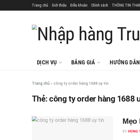
Trang chủ
Giới thiệu
Điều khoản
Chính sách
THÔNG TIN THA
DỊCH VỤ
BẢNG GIÁ
HƯỚNG DẪN
Trang chủ
»
công ty order hàng 1688 uy tín
Thẻ:
công ty order hàng 1688 u
Mẹo 
BY
HÙNG 