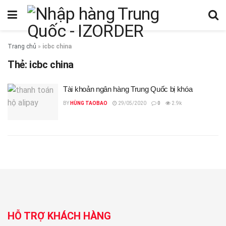
Trang chủ
»
icbc china
Thẻ:
icbc china
Tài khoản ngân hàng Trung Quốc bị khóa
BY
HÙNG TAOBAO
29/05/2020
0
2.9k
HỖ TRỢ KHÁCH HÀNG