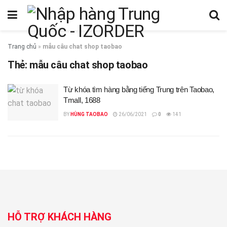
Trang chủ
»
mẫu câu chat shop taobao
Thẻ:
mẫu câu chat shop taobao
Từ khóa tìm hàng bằng tiếng Trung trên Taobao,
Tmall, 1688
BY
HÙNG TAOBAO
26/06/2021
0
141
HỖ TRỢ KHÁCH HÀNG