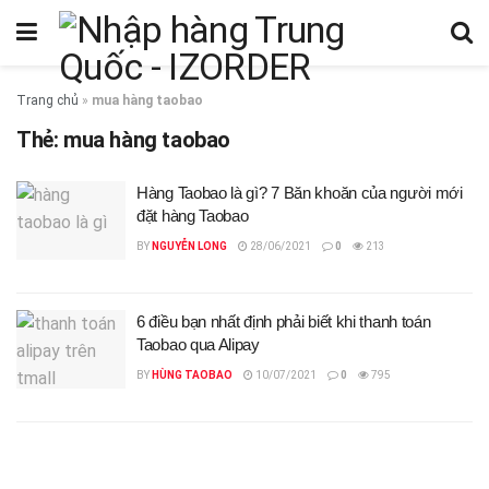
Trang chủ
»
mua hàng taobao
Thẻ:
mua hàng taobao
Hàng Taobao là gì? 7 Băn khoăn của người mới
đặt hàng Taobao
BY
NGUYỄN LONG
28/06/2021
0
213
6 điều bạn nhất định phải biết khi thanh toán
Taobao qua Alipay
BY
HÙNG TAOBAO
10/07/2021
0
795