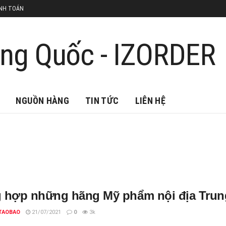
NH TOÁN
NGUỒN HÀNG
TIN TỨC
LIÊN HỆ
 hợp những hãng Mỹ phẩm nội địa Trun
TAOBAO
21/07/2021
0
3k