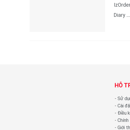
IzOrde
Diary ...
HỖ T
-
Sử dụ
-
Cài đ
-
Điều 
-
Chính
-
Giới 