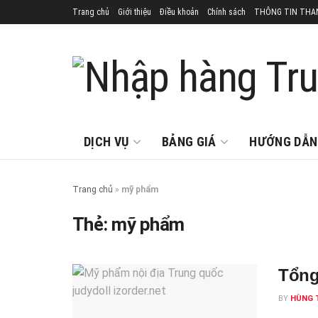
Trang chủ
Giới thiệu
Điều khoản
Chính sách
THÔNG TIN THA
DỊCH VỤ
BẢNG GIÁ
HƯỚNG DẪN
Trang chủ
»
mỹ phẩm
Thẻ:
mỹ phẩm
Tổng
BY
HÙNG 