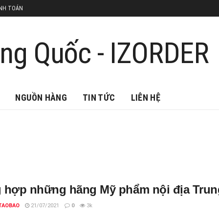
NH TOÁN
NGUỒN HÀNG
TIN TỨC
LIÊN HỆ
 hợp những hãng Mỹ phẩm nội địa Trun
TAOBAO
21/07/2021
0
3k