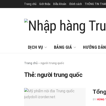
Trang chủ
Giới thiệu
Điều khoản
Chính sách
THÔNG TIN THA
DỊCH VỤ
BẢNG GIÁ
HƯỚNG DẪN
Trang chủ
»
người trung quốc
Thẻ:
người trung quốc
Tổng
BY
HÙNG 