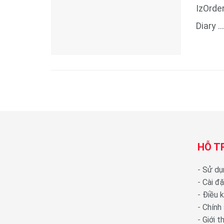
IzOrde
Diary ...
HỖ T
-
Sử dụ
-
Cài đ
-
Điều 
-
Chính
-
Giới 