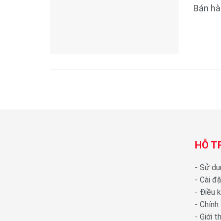
Bán hà
HỖ T
-
Sử dụ
-
Cài đ
-
Điều 
-
Chính
-
Giới 