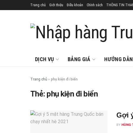
Trang chủ
Giới thiệu
Điều khoản
Chính sách
THÔNG TIN THA
DỊCH VỤ
BẢNG GIÁ
HƯỚNG DẪN
Trang chủ
»
phụ kiện đi biển
Thẻ:
phụ kiện đi biển
Gợi 
BY
HÙNG 