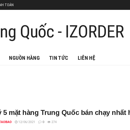
NH TOÁN
NGUỒN HÀNG
TIN TỨC
LIÊN HỆ
ý 5 mặt hàng Trung Quốc bán chạy nhất 
TAOBAO
12/06/2021
0
274