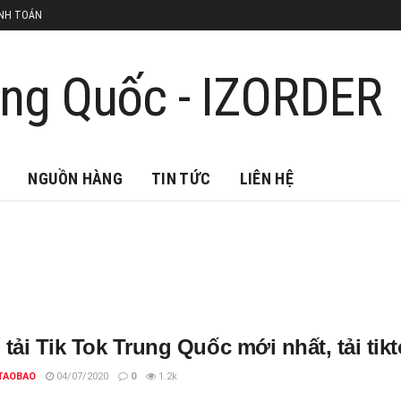
NH TOÁN
NGUỒN HÀNG
TIN TỨC
LIÊN HỆ
 tải Tik Tok Trung Quốc mới nhất, tải ti
TAOBAO
04/07/2020
0
1.2k