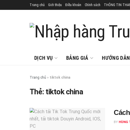
Trang chủ
Giới thiệu
Điều khoản
Chính sách
THÔNG TIN THA
DỊCH VỤ
BẢNG GIÁ
HƯỚNG DẪN
Trang chủ
»
tiktok china
Thẻ:
tiktok china
Cách
BY
HÙNG 