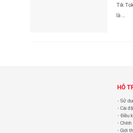
Tik To
là ...
HỖ T
-
Sử dụ
-
Cài đ
-
Điều 
-
Chính
-
Giới 